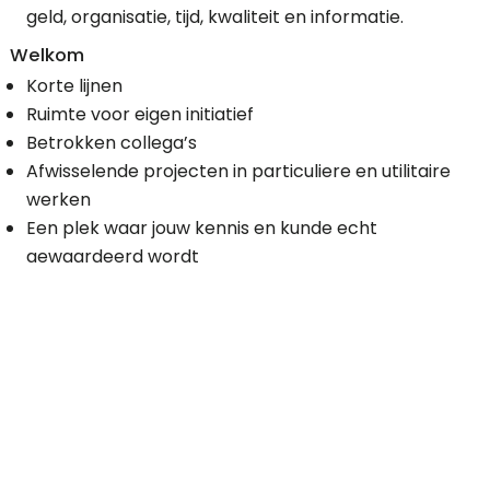
geld, organisatie, tijd, kwaliteit en informatie.
Welkom
Korte lijnen
Ruimte voor eigen initiatief
Betrokken collega’s
Afwisselende projecten in particuliere en utilitaire
werken
Een plek waar jouw kennis en kunde echt
gewaardeerd wordt
Centraal gelegen, Houten dichtbij Utrecht.
Heb je belangstelling of wil je meer weten?
Neem dan direct contact op met Melvin Vendrig,
bedrijfsleider via
06-53 909016
of mail naar
melvinvendrig@bouwrijk.nl
Je kunt ook contact opnemen via het
kantoornummer
030-637 86 87
.